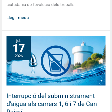
ciutadania de l’evolució dels treballs.
Llegir més »
Interrupció
jul.
17
del
subministrament
2026
d’aigua
als
carrers
1,
6
i
Interrupció del subministrament
7
d’aigua als carrers 1, 6 i 7 de Can
de
Raimí