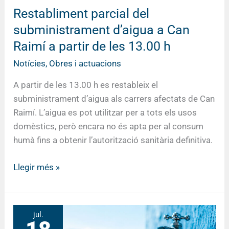
de
Restabliment parcial del
les
subministrament d’aigua a Can
13.00
h
Raimí a partir de les 13.00 h
Notícies
,
Obres i actuacions
A partir de les 13.00 h es restableix el
subministrament d’aigua als carrers afectats de Can
Raimí. L’aigua es pot utilitzar per a tots els usos
domèstics, però encara no és apta per al consum
humà fins a obtenir l’autorització sanitària definitiva.
Llegir més »
Incidència
jul.
en