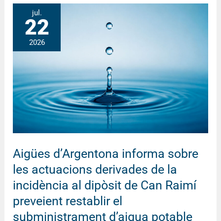
Aigües
jul.
22
d’Argentona
informa
2026
sobre
les
actuacions
derivades
de
la
incidència
al
Aigües d’Argentona informa sobre
dipòsit
les actuacions derivades de la
de
Can
incidència al dipòsit de Can Raimí
Raimí
preveient restablir el
preveient
subministrament d’aigua potable