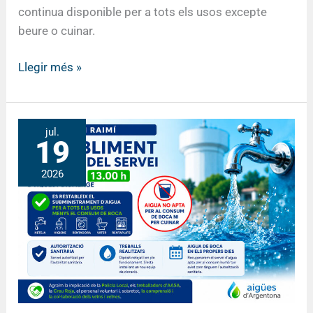
continua disponible per a tots els usos excepte
beure o cuinar.
Llegir més »
Restabliment
jul.
19
parcial
del
2026
subministrament
d’aigua
a
Can
Raimí
a
partir