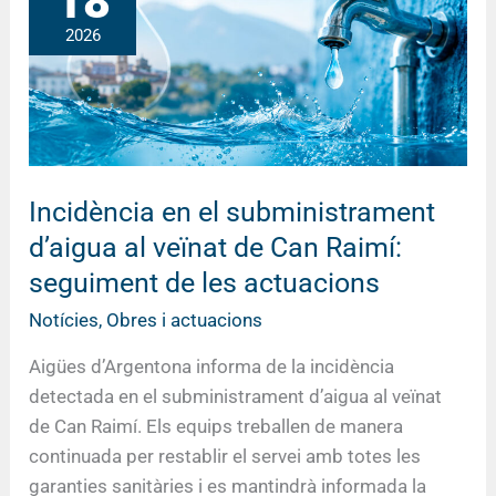
18
el
2026
subministrament
d’aigua
al
veïnat
de
Can
Incidència en el subministrament
Raimí:
d’aigua al veïnat de Can Raimí:
seguiment
seguiment de les actuacions
de
les
Notícies
,
Obres i actuacions
actuacions
Aigües d’Argentona informa de la incidència
detectada en el subministrament d’aigua al veïnat
de Can Raimí. Els equips treballen de manera
continuada per restablir el servei amb totes les
garanties sanitàries i es mantindrà informada la