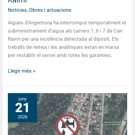
Can
Raimí
Notícies
,
Obres i actuacions
Aigües d’Argentona ha interromput temporalment el
subministrament d’aigua als carrers 1, 6 i 7 de Can
Raimí per una incidència detectada al dipòsit. Els
treballs de neteja i les analítiques estan en marxa
per restablir el servei amb totes les garanties.
Llegir més »
AVÍS
juny
21
per
tall
2026
d’aigua:
Dilluns