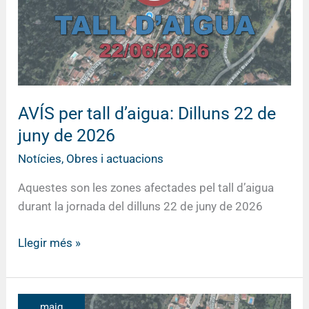
22
de
juny
de
2026
AVÍS per tall d’aigua: Dilluns 22 de
juny de 2026
Notícies
,
Obres i actuacions
Aquestes son les zones afectades pel tall d’aigua
durant la jornada del dilluns 22 de juny de 2026
Llegir més »
AVÍS
maig