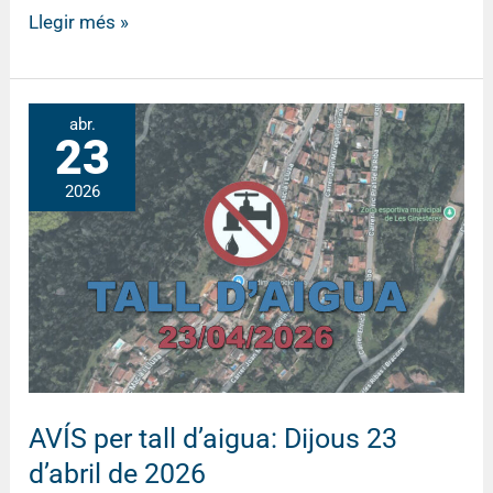
Llegir més »
AVÍS
abr.
23
per
tall
2026
d’aigua:
Dijous
23
d’abril
de
2026
AVÍS per tall d’aigua: Dijous 23
d’abril de 2026