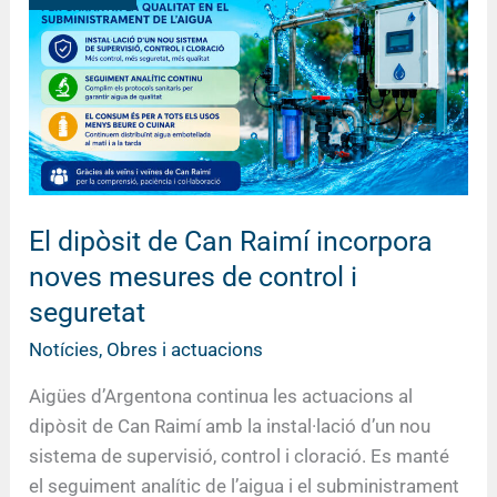
Can
Raimí
incorpora
noves
mesures
de
control
i
El dipòsit de Can Raimí incorpora
seguretat
noves mesures de control i
seguretat
Notícies
,
Obres i actuacions
Aigües d’Argentona continua les actuacions al
dipòsit de Can Raimí amb la instal·lació d’un nou
sistema de supervisió, control i cloració. Es manté
el seguiment analític de l’aigua i el subministrament