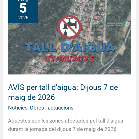
5
per
tall
2026
d’aigua:
Dijous
7
de
maig
de
2026
AVÍS per tall d’aigua: Dijous 7 de
maig de 2026
Notícies
,
Obres i actuacions
Aquestes son les zones afectades pel tall d’aigua
durant la jornada del dijous 7 de maig de 2026