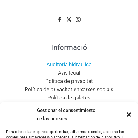
Informació
Auditoria hidràulica
Avís legal
Política de privacitat
Política de privacitat en xarxes socials
Política de galetes
Mapa del lloc
Gestionar el consentimiento
Dades de contacte
de las cookies
Para ofrecer las mejores experiencias, utilizamos tecnologías como las
Adreça
cookies para almacenar y/o acceder a la información del dispositivo. El