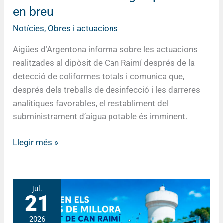
restablir
en breu
el
subministrament
Notícies
,
Obres i actuacions
d’aigua
Aigües d’Argentona informa sobre les actuacions
potable
realitzades al dipòsit de Can Raimí després de la
en
detecció de coliformes totals i comunica que,
breu
després dels treballs de desinfecció i les darreres
analítiques favorables, el restabliment del
subministrament d’aigua potable és imminent.
Llegir més »
El
jul.
21
dipòsit
de
2026