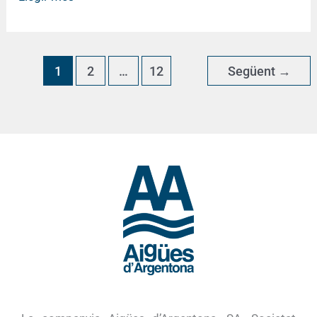
1
2
…
12
Següent
→