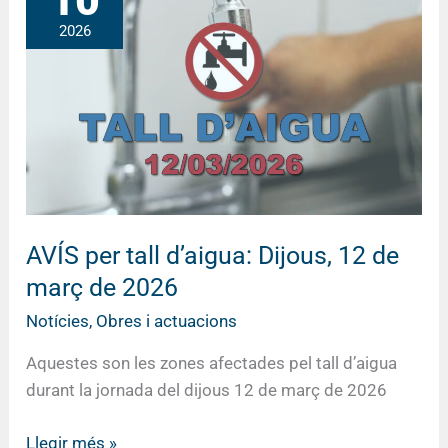
10
tall
2026
d’aigua:
Dijous,
12
de
març
de
2026
AVÍS per tall d’aigua: Dijous, 12 de
març de 2026
Notícies
,
Obres i actuacions
Aquestes son les zones afectades pel tall d’aigua
durant la jornada del dijous 12 de març de 2026
Llegir més »