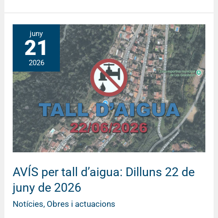
AVÍS
juny
21
per
tall
2026
d’aigua:
Dilluns
22
de
juny
de
2026
AVÍS per tall d’aigua: Dilluns 22 de
juny de 2026
Notícies
,
Obres i actuacions