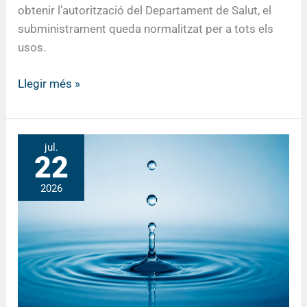
obtenir l’autorització del Departament de Salut, el
subministrament queda normalitzat per a tots els
usos.
Llegir més »
Aigües
jul.
22
d’Argentona
informa
2026
sobre
les
actuacions
derivades
de
la