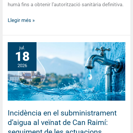
humà fins a obtenir l’autorització sanitària definitiva.
Llegir més »
Incidència
jul.
18
en
el
2026
subministrament
d’aigua
al
veïnat
de
Can
Incidència en el subministrament
Raimí:
d’aigua al veïnat de Can Raimí:
seguiment
seguiment de les actuacions