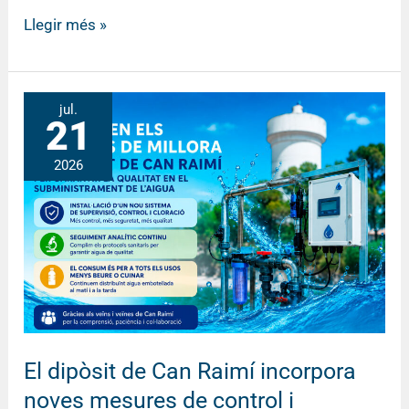
Llegir més »
El
jul.
21
dipòsit
de
2026
Can
Raimí
incorpora
noves
mesures
de
control
i
El dipòsit de Can Raimí incorpora
seguretat
noves mesures de control i