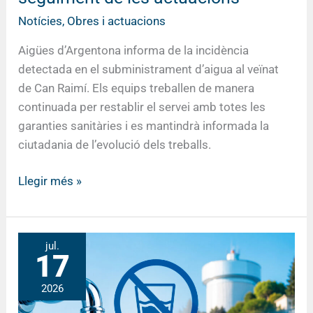
de
les
Notícies
,
Obres i actuacions
actuacions
Aigües d’Argentona informa de la incidència
detectada en el subministrament d’aigua al veïnat
de Can Raimí. Els equips treballen de manera
continuada per restablir el servei amb totes les
garanties sanitàries i es mantindrà informada la
ciutadania de l’evolució dels treballs.
Llegir més »
Interrupció
jul.
17
del
subministrament
2026
d’aigua