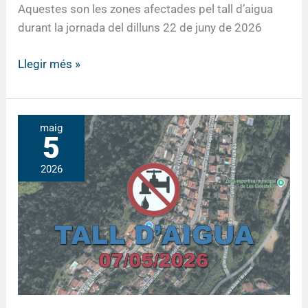
Aquestes son les zones afectades pel tall d’aigua
durant la jornada del dilluns 22 de juny de 2026
Llegir més »
AVÍS
maig
5
per
tall
2026
d’aigua:
Dijous
7
de
maig
de
2026