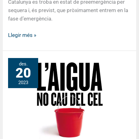
Catalunya es troba en estat de preemergència per
sequera i, és previst, que pròximament entrem en la
fase d’emergència.
Llegir més »
2023
des.
20
/
Emergència
2023
per
sequera:
l’aigua
no
cau
del
cel