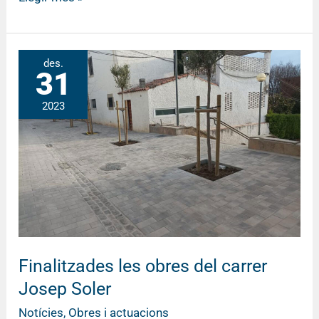
Finalitzades
des.
31
les
obres
2023
del
carrer
Josep
Soler
Finalitzades les obres del carrer
Josep Soler
Notícies
,
Obres i actuacions