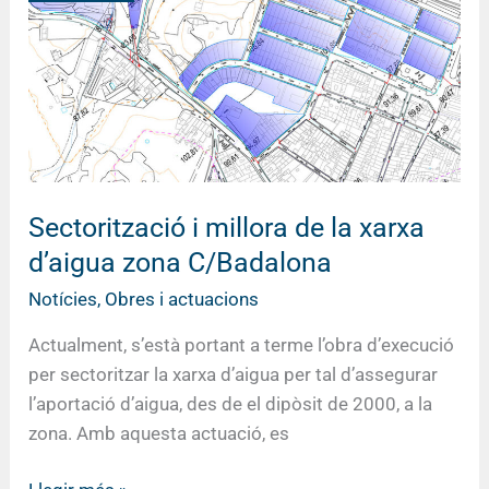
la
xarxa
d’aigua
zona
C/Badalona
Sectorització i millora de la xarxa
d’aigua zona C/Badalona
Notícies
,
Obres i actuacions
Actualment, s’està portant a terme l’obra d’execució
per sectoritzar la xarxa d’aigua per tal d’assegurar
l’aportació d’aigua, des de el dipòsit de 2000, a la
zona. Amb aquesta actuació, es