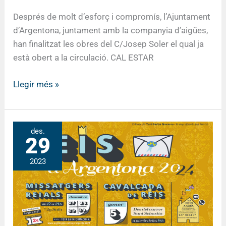
Després de molt d’esforç i compromís, l’Ajuntament
d’Argentona, juntament amb la companyia d’aigües,
han finalitzat les obres del C/Josep Soler el qual ja
està obert a la circulació. CAL ESTAR
Llegir més »
AASA
des.
29
a
la
2023
cavalcada
de
reis