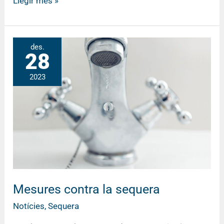
Llegir més »
Mesures
des.
28
contra
la
2023
sequera
Mesures contra la sequera
Notícies
,
Sequera