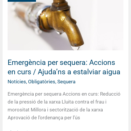
Accions
en
curs
/
Ajuda’ns
a
estalviar
aigua
Emergència per sequera: Accions
en curs / Ajuda’ns a estalviar aigua
Notícies
,
Obligatòries
,
Sequera
Emergència per sequera Accions en curs: Reducció
de la pressió de la xarxa Lluita contra el frau i
morositat Millora i sectorització de la xarxa
Aprovació de l’ordenança per l’ús