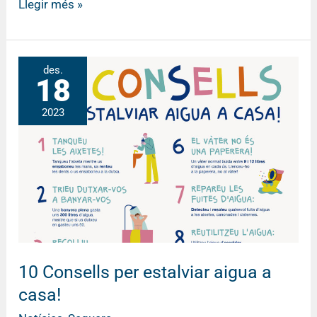
Llegir més »
10
des.
18
Consells
per
2023
estalviar
aigua
a
casa!
10 Consells per estalviar aigua a
casa!