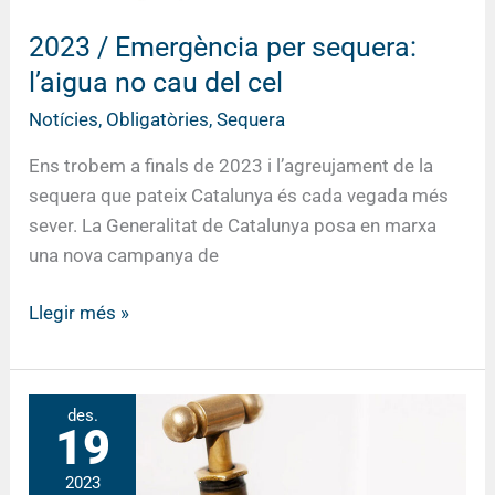
2023 / Emergència per sequera:
l’aigua no cau del cel
Notícies
,
Obligatòries
,
Sequera
Ens trobem a finals de 2023 i l’agreujament de la
sequera que pateix Catalunya és cada vegada més
sever. La Generalitat de Catalunya posa en marxa
una nova campanya de
Llegir més »
Emergència
des.
19
per
sequera:
2023