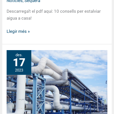
Notícies
,
Sequera
Descarrega’t el pdf aquí: 10 consells per estalviar
aigua a casa!
Llegir més »
Plans
des.
17
d’estalvi
per
2023
als
usos
industrials
i
assimilables