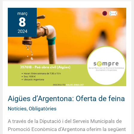
Aigües
març
8
d’Argentona:
Oferta
2024
de
feina
Aigües d’Argentona: Oferta de feina
Notícies
,
Obligatòries
A través de la Diputació i del Serveis Municipals de
Promoció Econòmica d’Argentona oferim la següent