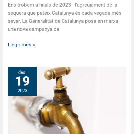
Ens trobem a finals de 2023 i l’agreujament de la
sequera que pateix Catalunya és cada vegada més
sever. La Generalitat de Catalunya posa en marxa
una nova campanya de
Llegir més »
Emergència
des.
19
per
sequera:
2023
Accions
en
curs
/
Ajuda’ns