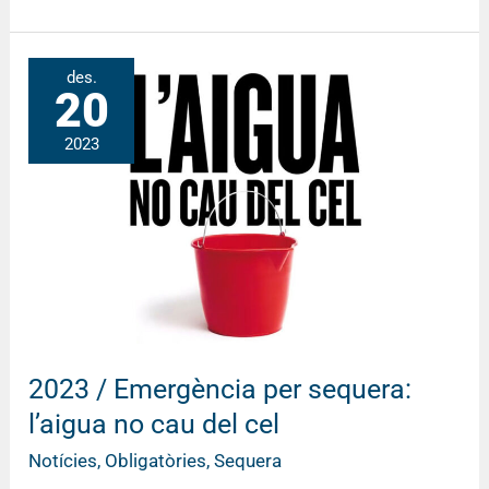
2023
des.
20
/
Emergència
2023
per
sequera:
l’aigua
no
cau
del
cel
2023 / Emergència per sequera:
l’aigua no cau del cel
Notícies
,
Obligatòries
,
Sequera