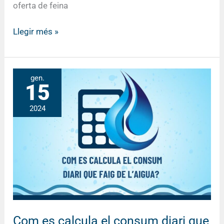
oferta de feina
Llegir més »
Com
gen.
15
es
calcula
2024
el
consum
diari
que
faig
d’aigua?
Com es calcula el consum diari que