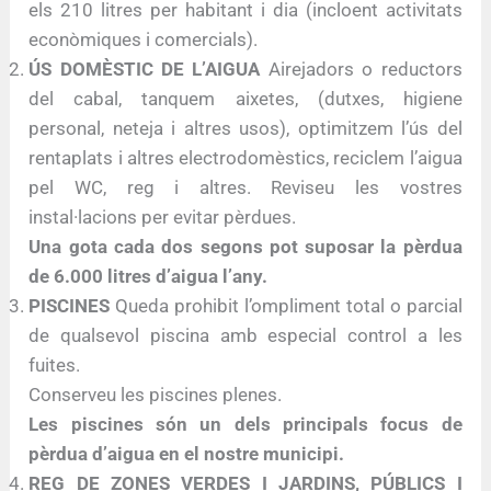
els 210 litres per habitant i dia (incloent activitats
econòmiques i comercials).
ÚS DOMÈSTIC DE L’AIGUA
Airejadors o reductors
del cabal, tanquem aixetes, (dutxes, higiene
personal, neteja i altres usos), optimitzem l’ús del
rentaplats i altres electrodomèstics, reciclem l’aigua
pel WC, reg i altres. Reviseu les vostres
instal·lacions per evitar pèrdues.
Una gota cada dos segons pot suposar la pèrdua
de 6.000 litres d’aigua l’any.
PISCINES
Queda prohibit l’ompliment total o parcial
de qualsevol piscina amb especial control a les
fuites.
Conserveu les piscines plenes.
Les piscines són un dels principals focus de
pèrdua d’aigua en el nostre municipi.
REG DE ZONES VERDES I JARDINS, PÚBLICS I