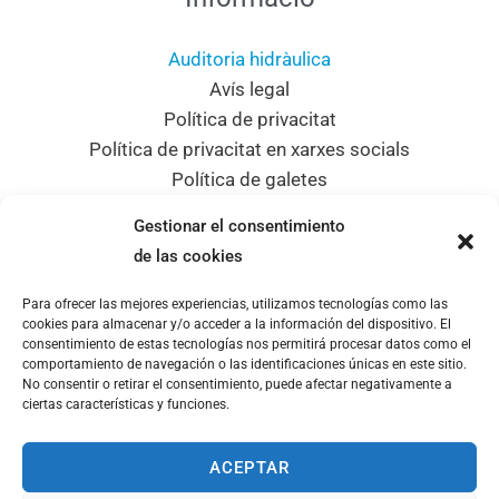
Auditoria hidràulica
Avís legal
Política de privacitat
Política de privacitat en xarxes socials
Política de galetes
Mapa del lloc
Gestionar el consentimiento
Dades de contacte
de las cookies
Para ofrecer las mejores experiencias, utilizamos tecnologías como las
Adreça
cookies para almacenar y/o acceder a la información del dispositivo. El
consentimiento de estas tecnologías nos permitirá procesar datos como el
C/ Sant Sebastià, 14 08310 Argentona
comportamiento de navegación o las identificaciones únicas en este sitio.
Telèfon
No consentir o retirar el consentimiento, puede afectar negativamente a
ciertas características y funciones.
937970603
Email
info@aiguesargentona.cat
ACEPTAR