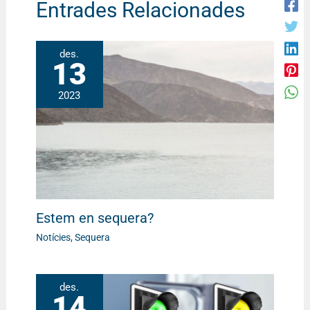
Entrades Relacionades
des.
13
2023
Estem en sequera?
Notícies
,
Sequera
des.
14