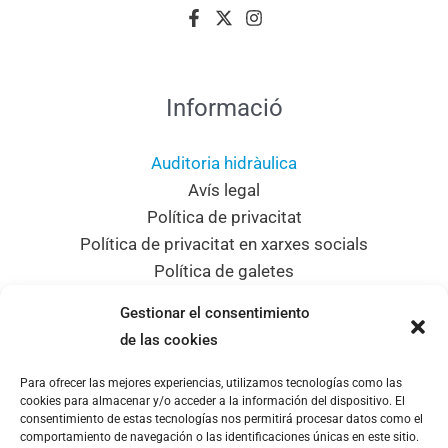
Informació
Auditoria hidràulica
Avís legal
Política de privacitat
Política de privacitat en xarxes socials
Política de galetes
Mapa del lloc
Gestionar el consentimiento
Dades de contacte
de las cookies
Para ofrecer las mejores experiencias, utilizamos tecnologías como las
Adreça
cookies para almacenar y/o acceder a la información del dispositivo. El
consentimiento de estas tecnologías nos permitirá procesar datos como el
C/ Sant Sebastià, 14 08310 Argentona
comportamiento de navegación o las identificaciones únicas en este sitio.