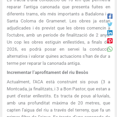
reparar l’antiga canonada que presenta fuites en
diferents trams, els més importants a Badalona i a
Santa Coloma de Gramenet. Les obres ja estan
adjudicades i és previst que les obres comencin a
l’octubre, amb un període de finalització de 2 anys.
Un cop les obres estiguin enllestides, a finals del
2026, es podrà posar en servei la conducció
alternativa i valorar quines actuacions s’han de dur a
terme per reparar la canonada antiga.
Incrementar l’aprofitament del riu Besòs
Actualment, l’ACA està construint sis pous (3 a
Montcada, ja finalitzats, i 3 a Bon Pastor, que estan a
punt d’estar enllestits. Es tracta de pous al·luvials,
amb una profunditat màxima de 20 metres, que
capten l’aigua del riu a través del terreny, que fa un
primer filtre de l’aigua. Es tracta d’una canonada de