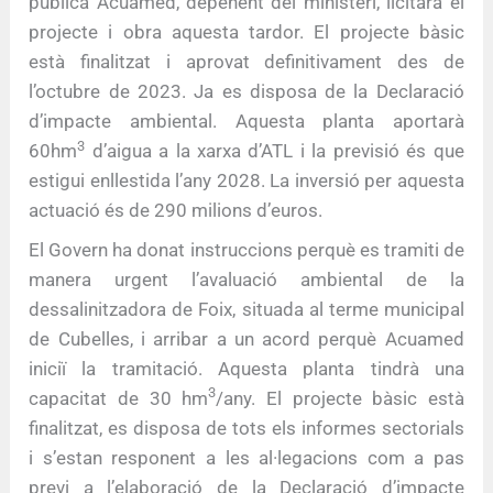
pública Acuamed, depenent del ministeri, licitarà el
projecte i obra aquesta tardor. El projecte bàsic
està finalitzat i aprovat definitivament des de
l’octubre de 2023. Ja es disposa de la Declaració
d’impacte ambiental. Aquesta planta aportarà
3
60hm
d’aigua a la xarxa d’ATL i la previsió és que
estigui enllestida l’any 2028. La inversió per aquesta
actuació és de 290 milions d’euros.
El Govern ha donat instruccions perquè es tramiti de
manera urgent l’avaluació ambiental de la
dessalinitzadora de Foix, situada al terme municipal
de Cubelles, i arribar a un acord perquè Acuamed
iniciï la tramitació. Aquesta planta tindrà una
3
capacitat de 30 hm
/any. El projecte bàsic està
finalitzat, es disposa de tots els informes sectorials
i s’estan responent a les al·legacions com a pas
previ a l’elaboració de la Declaració d’impacte