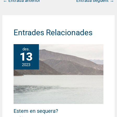
←
Entrada anterior
Entrada següent
→
Entrades Relacionades
des.
13
2023
Estem en sequera?