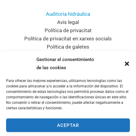
Auditoria hidràulica
Avís legal
Política de privacitat
Política de privacitat en xarxes socials
Política de galetes
Mapa del lloc
Gestionar el consentimiento
Dades de contacte
de las cookies
Para ofrecer las mejores experiencias, utilizamos tecnologías como las
Adreça
cookies para almacenar y/o acceder a la información del dispositivo. El
consentimiento de estas tecnologías nos permitirá procesar datos como el
C/ Sant Sebastià, 14 08310 Argentona
comportamiento de navegación o las identificaciones únicas en este sitio.
Telèfon
No consentir o retirar el consentimiento, puede afectar negativamente a
ciertas características y funciones.
937970603
Email
info@aiguesargentona.cat
ACEPTAR